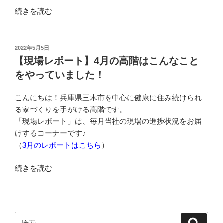
“【エ
続きを読む
リ
ア
紹
投
2022年5月5日
稿
介】
【現場レポート】4月の高階はこんなこと
日:
兵
をやっていました！
庫
県
こんにちは！兵庫県三木市を中心に健康に住み続けられ
三
る家づくりを手がける高階です。
木
「現場レポート」は、毎月当社の現場の進捗状況をお届
市
けするコーナーです♪
の
（
3月のレポートはこちら
）
こ
ん
“【現
続きを読む
な
場
と
レ
こ
ポ
ろ
ー
検
検