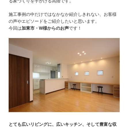
る家づくりを手がける高階です。
要！”
の
施工事例の中だけではなかなか紹介しきれない、お客様
の声やエピソードをご紹介したいと思います。
今回は
加東市・W様からのお声
です！
とても広いリビングに、広いキッチン、そして豊富な収