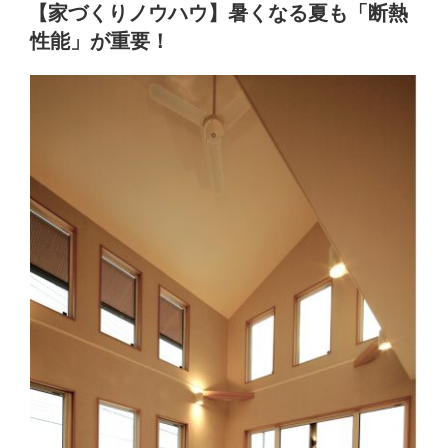
稿
ノ
【家づくりノウハウ】暑くなる夏も「断熱
日:
ウ
性能」が重要！
ハ
ウ】
地
震
に
強
い！
高
階
の
家
づ
く
り
ポ
イ
ン