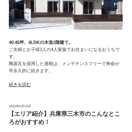
40.45坪、4LDKの木造2階建て。
ご夫婦とお子様2人の4人家族でお住まいになるおうちで
す。
陶器瓦を採用した屋根は、メンテナンスフリーで寿命が
半永久的に続きます。
“【施
続きを読む
工
事
例】
投
2022年5月10日
稿
加
【エリア紹介】兵庫県三木市のこんなとこ
日:
東
ろがおすすめ！
市・