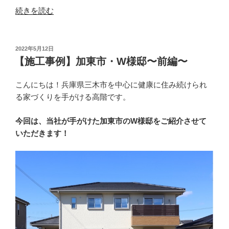
“【施
続きを読む
工
事
例】
投
2022年5月12日
稿
加
【施工事例】加東市・W様邸〜前編〜
日:
東
市・
こんにちは！兵庫県三木市を中心に健康に住み続けられ
W
る家づくりを手がける高階です。
様
今回は、当社が手がけた加東市のW様邸をご紹介させて
邸〜
いただきます！
後
編〜”
の