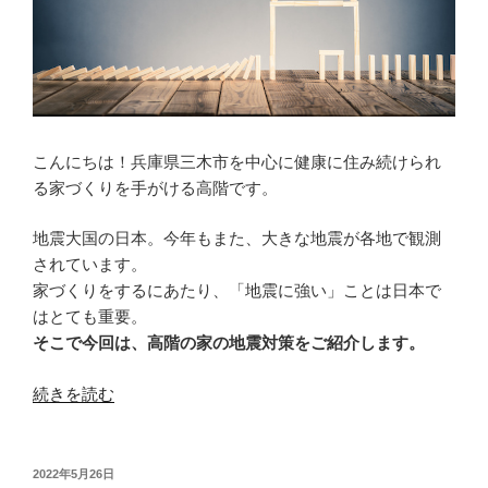
こんにちは！兵庫県三木市を中心に健康に住み続けられ
る家づくりを手がける高階です。
地震大国の日本。今年もまた、大きな地震が各地で観測
されています。
家づくりをするにあたり、「地震に強い」ことは日本で
はとても重要。
そこで今回は、高階の家の地震対策をご紹介します。
“【家
続きを読む
づ
く
り
投
2022年5月26日