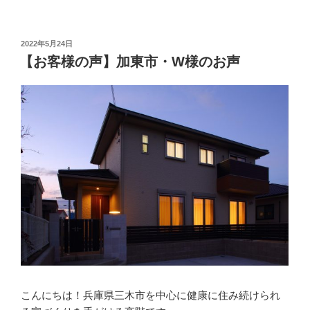
づ
く
り
投
2022年5月24日
稿
ノ
【お客様の声】加東市・W様のお声
日:
ウ
ハ
ウ】
暑
く
な
る
夏
も
「断
熱
性
能」
が
こんにちは！兵庫県三木市を中心に健康に住み続けられ
重