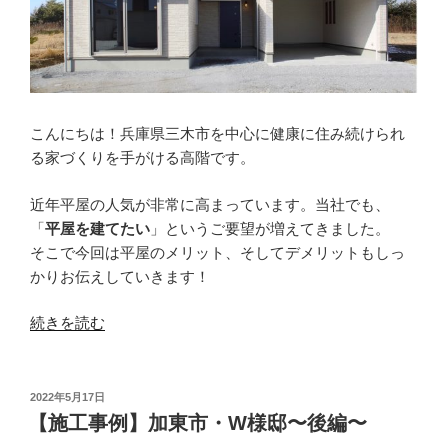
こんにちは！兵庫県三木市を中心に健康に住み続けられ
る家づくりを手がける高階です。
近年平屋の人気が非常に高まっています。当社でも、
「
平屋を建てたい
」というご要望が増えてきました。
そこで今回は平屋のメリット、そしてデメリットもしっ
かりお伝えしていきます！
“【家
続きを読む
づ
く
り
投
2022年5月17日
稿
ノ
【施工事例】加東市・W様邸〜後編〜
日:
ウ