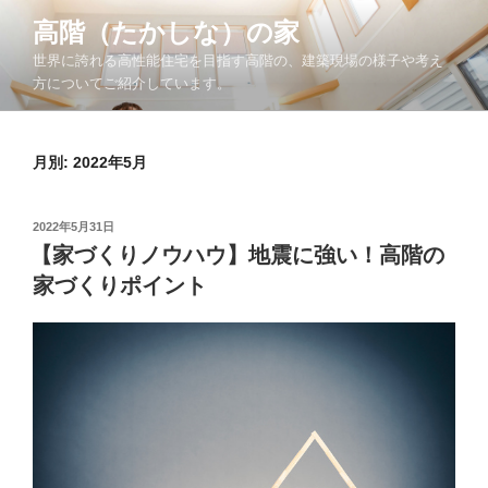
コ
高階（たかしな）の家
ン
世界に誇れる高性能住宅を目指す高階の、建築現場の様子や考え
テ
方についてご紹介しています。
ン
ツ
へ
月別: 2022年5月
ス
キ
ッ
投
2022年5月31日
プ
稿
【家づくりノウハウ】地震に強い！高階の
日:
家づくりポイント