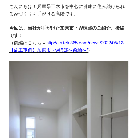
ハ
こんにちは！兵庫県三木市を中心に健康に住み続けられ
ウ】
る家づくりを手がける高階です。
平
今回は、当社が手がけた加東市・W様邸のご紹介、後編
屋
です！
の
（前編はこちら→
http://kaiteki365.com/news/2022/05/12/
メ
【施工事例】加東市・w様邸〜前編〜/
）
リ
ッ
ト・
デ
メ
リ
ッ
ト”
の