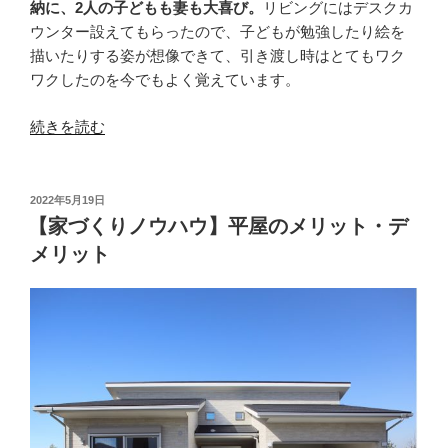
納に、2人の子どもも妻も大喜び。
リビングにはデスクカ
ウンター設えてもらったので、子どもが勉強したり絵を
描いたりする姿が想像できて、引き渡し時はとてもワク
ワクしたのを今でもよく覚えています。
“【お
続きを読む
客
様
の
投
2022年5月19日
稿
声】
【家づくりノウハウ】平屋のメリット・デ
日:
加
メリット
東
市・
W
様
の
お
声”
の