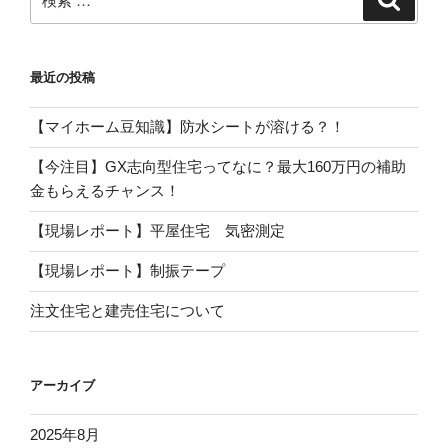
が
ト】
索
索:
お
4
す
月
す
最近の投稿
の
め！”
高
の
【マイホーム豆知識】防水シートが溶ける？！
階
は
【今注目】GX志向型住宅ってなに？最大160万円の補助
こ
金もらえるチャンス！
ん
な
【現場レポート】平屋住宅 気密測定
こ
【現場レポート】制振テープ
と
を
注文住宅と建売住宅について
や
っ
て
アーカイブ
い
ま
2025年8月
し