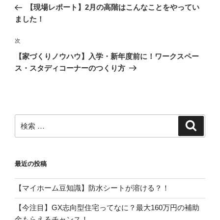
稿
去
【現場レポート】2月の高階はこんなことをやってい
ナ
の
ました！
ビ
投
稿
ゲ
次
次
の
ー
【家づくりノウハウ】入学・新年度前に！ワークスペー
投
ス・スタディコーナーのつくり方
シ
稿
ョ
ン
検
検
索
索:
最近の投稿
【マイホーム豆知識】防水シートが溶ける？！
【今注目】GX志向型住宅ってなに？最大160万円の補助
金もらえるチャンス！