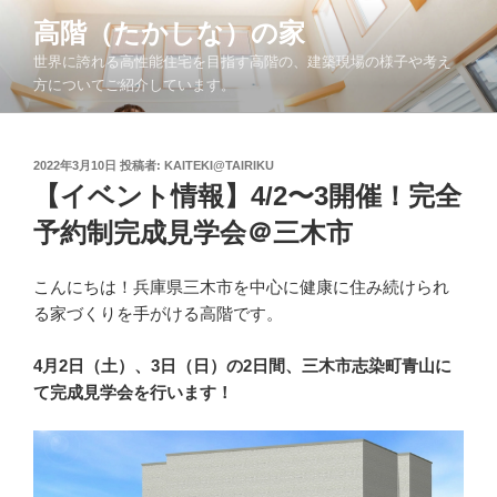
コ
高階（たかしな）の家
ン
世界に誇れる高性能住宅を目指す高階の、建築現場の様子や考え
テ
方についてご紹介しています。
ン
ツ
へ
投
2022年3月10日
投稿者:
KAITEKI@TAIRIKU
ス
稿
【イベント情報】4/2〜3開催！完全
キ
日:
ッ
予約制完成見学会＠三木市
プ
こんにちは！兵庫県三木市を中心に健康に住み続けられ
る家づくりを手がける高階です。
4月2日（土）、3日（日）の2日間、三木市志染町青山に
て完成見学会を行います！