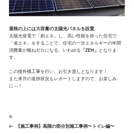
屋根の上には大容量の太陽光パネルを設置
。
太陽光発電で「創エネ」し、高い性能を持った住宅で
「省エネ」をすることで、住宅の一次エネルギーの年間
消費量が概ねゼロになる、いわゆる
「ZEH」
となりま
す。
この後外構工事を行い、お引き渡しとなります！
また来月の進捗状況もレポートしますので、お楽しみ
に⋯！
投
過
前
稿
去
【施工事例】高階の部分別施工事例〜トイレ編〜
ナ
の