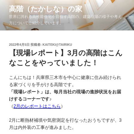
コ
高階（たかしな）の家
ン
世界に誇れる高性能住宅を目指す高階の、建築現場の様子や考え
テ
方についてご紹介しています。
ン
ツ
へ
投
2022年4月5日
投稿者:
KAITEKI@TAIRIKU
ス
稿
【現場レポート】3月の高階はこん
キ
日:
ッ
なことをやっていました！
プ
こんにちは！兵庫県三木市を中心に健康に住み続けられ
る家づくりを手がける高階です。
「現場レポート」は、毎月当社の現場の進捗状況をお届
けするコーナーです♪
（
2月のレポートはこちら
）
2月に断熱材補填や気密測定を行なったおうちですが、3
月は内外装の工事が進みました。