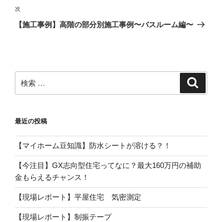
ビ
投
次
次
稿
ゲ
の
【施工事例】高階の部分別施工事例〜バスルーム編〜
投
ー
稿
シ
ョ
ン
検
検
索
索:
最近の投稿
【マイホーム豆知識】防水シートが溶ける？！
【今注目】GX志向型住宅ってなに？最大160万円の補助
金もらえるチャンス！
【現場レポート】平屋住宅 気密測定
【現場レポート】制振テープ