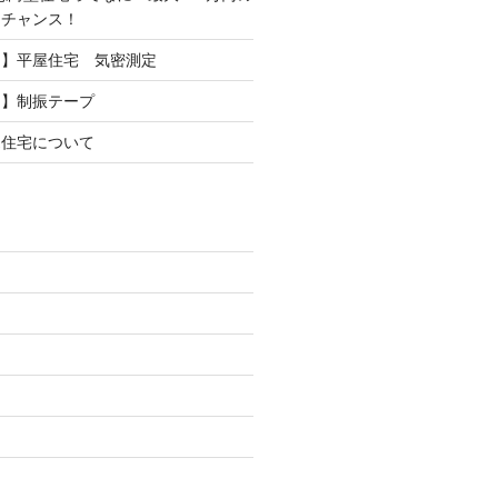
るチャンス！
ト】平屋住宅 気密測定
ト】制振テープ
売住宅について