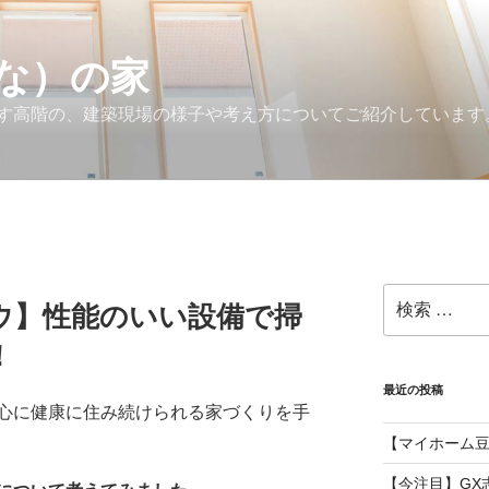
な）の家
す高階の、建築現場の様子や考え方についてご紹介しています
検
ウ】性能のいい設備で掃
索:
！
最近の投稿
心に健康に住み続けられる家づくりを手
【マイホーム
【今注目】GX