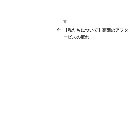
投
前
過
稿
去
【私たちについて】高階のアフタ
の
ービスの流れ
ナ
投
ビ
稿
ゲ
ー
シ
ョ
ン