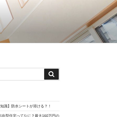
。
検
索
豆知識】防水シートが溶ける？！
志向型住宅ってなに？最大160万円の