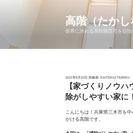
コ
ン
高階（たかし
テ
ン
世界に誇れる高性能住宅を目指
ツ
へ
ス
キ
ッ
プ
投
2021年8月10日
投稿者:
KAITEKI@TAIRIKU
稿
【家づくりノウハ
日:
除がしやすい家に
こんにちは！兵庫県三木市を中
がける高階です。