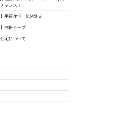
るチャンス！
ト】平屋住宅 気密測定
ト】制振テープ
売住宅について