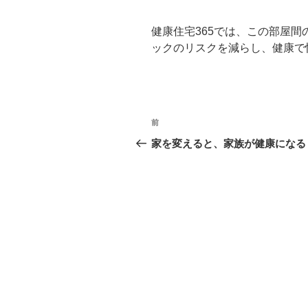
健康住宅365では、この部屋
ックのリスクを減らし、健康で
投
前
過
稿
去
家を変えると、家族が健康になる
の
ナ
投
ビ
稿
ゲ
ー
シ
ョ