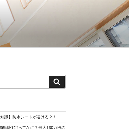
。
検
索
豆知識】防水シートが溶ける？！
志向型住宅ってなに？最大160万円の