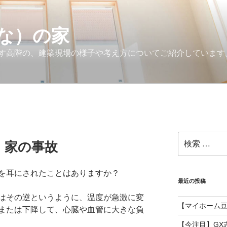
な）の家
す高階の、建築現場の様子や考え方についてご紹介しています
検
、家の事故
索:
を耳にされたことはありますか？
最近の投稿
はその逆というように、温度が急激に変
【マイホーム
または下降して、心臓や血管に大きな負
【今注目】GX