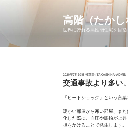
コ
ン
高階（たかし
テ
ン
世界に誇れる高性能住宅を目指
ツ
へ
ス
キ
ッ
プ
投
2020年7月10日
投稿者:
TAKASHINA-ADMIN
稿
交通事故より多い
日:
「ヒートショック」という言葉
暖かい部屋から寒い部屋、また
化した際に、血圧や脈拍が上昇
担をかけることで発生します。