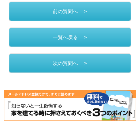
前の質問へ
>
一覧へ戻る
>
次の質問へ
>