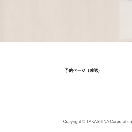
コ
ン
テ
ン
ツ
へ
ス
キ
ッ
プ
予約ページ（確認）
Copyright © TAKASHINA Corporation A