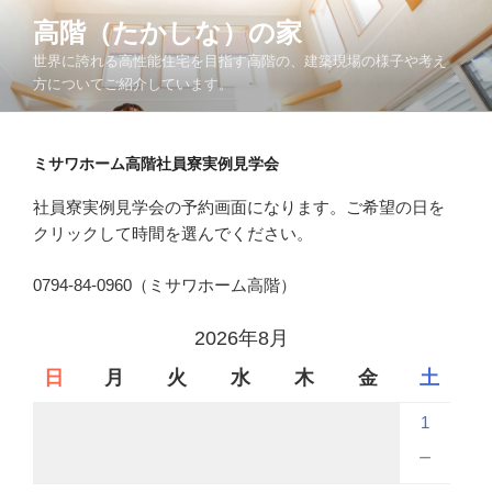
コ
高階（たかしな）の家
ン
世界に誇れる高性能住宅を目指す高階の、建築現場の様子や考え
テ
方についてご紹介しています。
ン
ツ
へ
ミサワホーム高階社員寮実例見学会
ス
キ
社員寮実例見学会の予約画面になります。ご希望の日を
ッ
クリックして時間を選んでください。
プ
0794-84-0960（ミサワホーム高階）
2026年8月
日
月
火
水
木
金
土
1
－